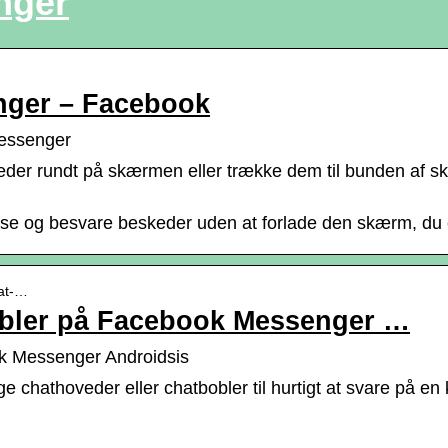
nger
nger – Facebook
Messenger
hoveder rundt på skærmen eller trække dem til bunden af 
læse og besvare beskeder uden at forlade den skærm, du 
hat-…
obler på Facebook Messenger …
k Messenger Androidsis
athoveder eller chatbobler til hurtigt at svare på en k