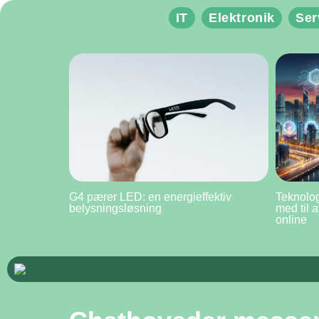
IT
Elektronik
Ser
G4 pærer LED: en energieffektiv
Teknolog
belysningsløsning
med til 
online