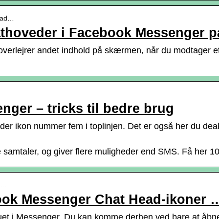
head…
chathoveder i Facebook Messenger 
r overlejrer andet indhold på skærmen, når du modtager e
nger – tricks til bedre brug
r ikon nummer fem i toplinjen. Det er også her du deakt
samtaler, og giver flere muligheder end SMS. Få her 10
-t…
ook Messenger Chat Head-ikoner 
uet i Messenger. Du kan komme derhen ved bare at åbne