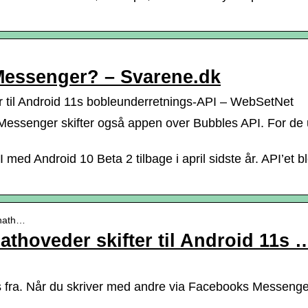
Messenger? – Svarene.dk
 til Android 11s bobleunderretnings-API – WebSetNet
 Messenger skifter også appen over Bubbles API. For 
d Android 10 Beta 2 tilbage i april sidste år. API’et ble
chath…
thoveder skifter til Android 11s 
tus fra. Når du skriver med andre via Facebooks Messeng