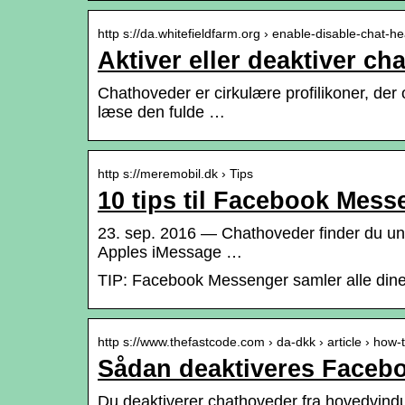
http s://da.whitefieldfarm.org › enable-disable-chat-
Aktiver eller deaktiver 
Chathoveder er cirkulære profilikoner, de
læse den fulde …
http s://meremobil.dk › Tips
10 tips til Facebook Messe
23. sep. 2016 — Chathoveder finder du unde
Apples iMessage …
TIP: Facebook Messenger samler alle dine 
http s://www.thefastcode.com › da-dkk › article › how
Sådan deaktiveres Faceb
Du deaktiverer chathoveder fra hovedvind