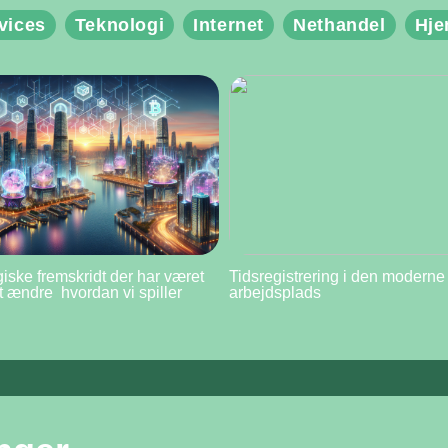
vices
Teknologi
Internet
Nethandel
Hj
iske fremskridt der har været
Tidsregistrering i den moderne
at ændre hvordan vi spiller
arbejdsplads