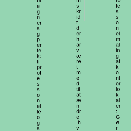
m
ro
bi
s
fe
e
kr
s
g
id
si
n
t
o
er
d
n
si
er
el
g
h
m
p
ar
al
er
v
in
fe
æ
g
kt
re
af
til
t
k
pr
m
o
of
e
nt
e
d
or
s
til
lo
si
at
k
o
æ
al
n
n
er
el
dr
:
le
e
G
o
h
ø
g
v
r
s