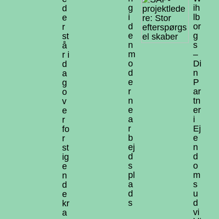
g
ih
d
i
lb
e
d
or
r
e
g
st
n
s
å
m
–
r i
o
Di
d
d
n
a
e
P
g
r
ar
o
n
tn
v
e
er
e
a
i
r
r
Ej
fo
b
e
r
ej
n
st
d
d
ig
s
o
e
pl
m
n
a
s
d
d
u
e
s
d
kr
vi
a