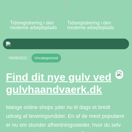
Tidsregistrering i den
Tidsregistrering i den
moderne arbejdsplads
moderne arbejdsplads
08/08/2022
Uncategorized
Find dit nye gulv ved
gulvhaandvaerk.dk
Mange online shops yder nu til dags et bredt
udvalg af leveringsmåder. En af de mest populære
er nu om stunder afhentningssteder, hvor du selv