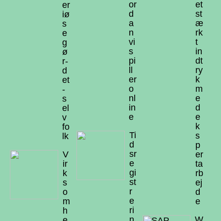
or
et
er
d
st
iø
a
æ
s
n
rk
e
vi
t
g
s
in
ø
pi
dt
r-
ll
ry
d
er
k
et
o
m
-
nl
e
s
in
d
el
e
e
v
k
fo
Ti
s
lk
d
p
sr
V
er
e
ir
ta
gi
k
rb
st
s
ej
r
o
d
e
m
e
ri
h
n
W
e