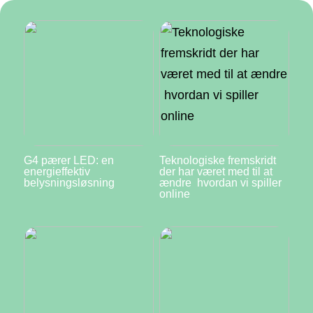
G4 pærer LED: en
Teknologiske fremskridt
energieffektiv
der har været med til at
belysningsløsning
ændre hvordan vi spiller
online