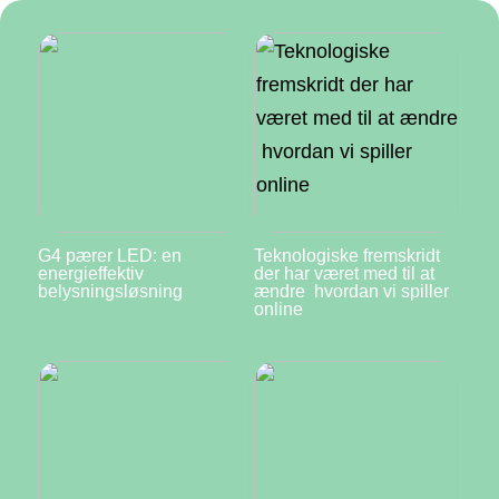
G4 pærer LED: en
Teknologiske fremskridt
energieffektiv
der har været med til at
belysningsløsning
ændre hvordan vi spiller
online