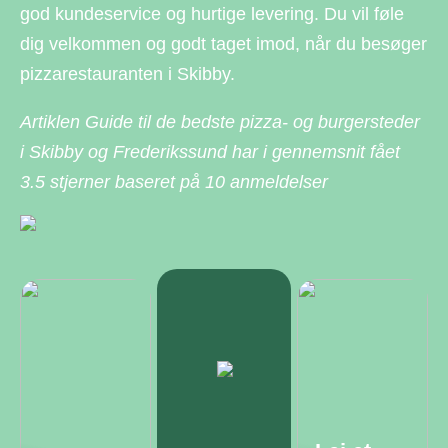
god kundeservice og hurtige levering. Du vil føle
dig velkommen og godt taget imod, når du besøger
pizzarestauranten i Skibby.
Artiklen Guide til de bedste pizza- og burgersteder
i Skibby og Frederikssund har i gennemsnit fået
3.5
stjerner baseret på
10
anmeldelser