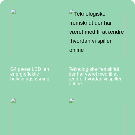
G4 pærer LED: en
Teknologiske fremskridt
energieffektiv
der har været med til at
belysningsløsning
ændre hvordan vi spiller
online