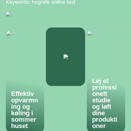
Keywords: hogrefe online test
Lej et
professi
Effektiv
onelt
opvarmn
studie
ing og
og løft
køling i
dine
sommer
produkti
huset
oner