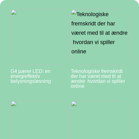
G4 pærer LED: en
Teknologiske fremskridt
energieffektiv
der har været med til at
belysningsløsning
ændre hvordan vi spiller
online