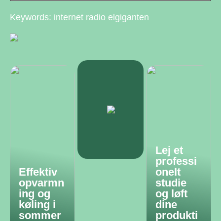
Keywords: internet radio elgiganten
Lej et
professi
Effektiv
onelt
opvarmn
studie
ing og
og løft
køling i
dine
sommer
produkti