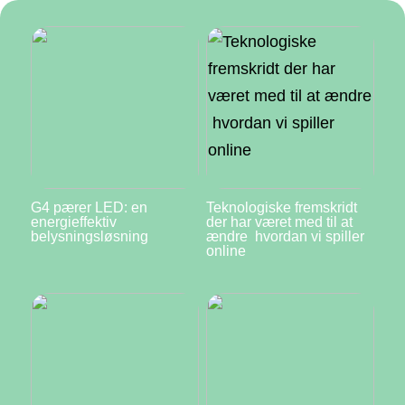
G4 pærer LED: en
Teknologiske fremskridt
energieffektiv
der har været med til at
belysningsløsning
ændre hvordan vi spiller
online