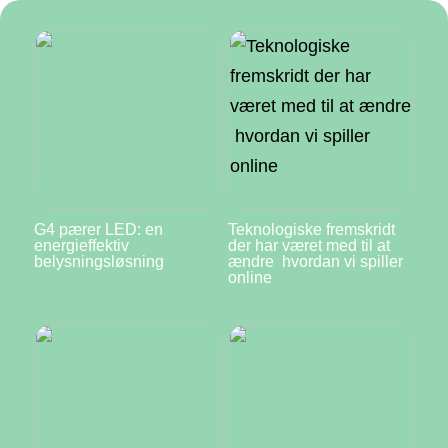
G4 pærer LED: en
Teknologiske fremskridt
energieffektiv
der har været med til at
belysningsløsning
ændre hvordan vi spiller
online