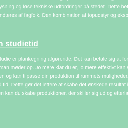
lysning og løse tekniske udfordringer på stedet. Dette be
dteres af fagfolk. Den kombination af topudstyr og eksp
n studietid
 studie er planlægning afgørende. Det kan betale sig at f
man møder op. Jo mere klar du er, jo mere effektivt kan
en og kan tilpasse din produktion til rummets mulighede
 tid. Dette gør det lettere at skabe det ønskede resulta
en kan du skabe produktioner, der skiller sig ud og efterla