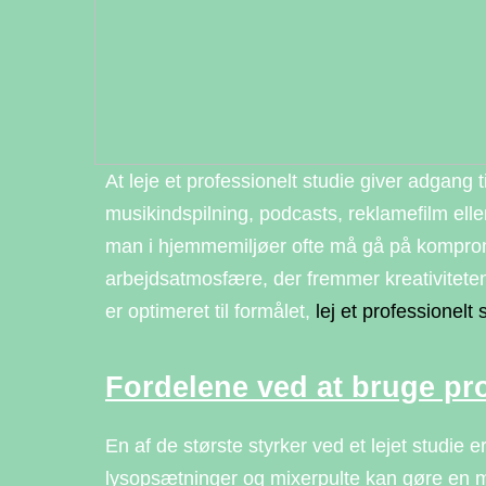
At leje et professionelt studie giver adgang ti
musikindspilning, podcasts, reklamefilm eller
man i hjemmemiljøer ofte må gå på kompromis
arbejdsatmosfære, der fremmer kreativiteten.
er optimeret til formålet,
lej et professionelt 
Fordelene ved at bruge pro
En af de største styrker ved et lejet studie 
lysopsætninger og mixerpulte kan gøre en mar