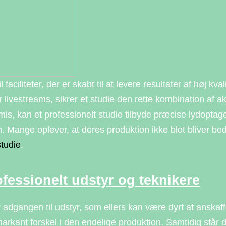
l faciliteter, der er skabt til at levere resultater af høj k
 livestreams, sikrer et studie den rette kombination af ak
, kan et professionelt studie tilbyde præcise lydoptagel
 Mange oplever, at deres produktion ikke blot bliver bedr
studie
.
fessionelt udstyr og teknikere
er adgangen til udstyr, som ellers kan være dyrt at anska
kant forskel i den endelige produktion. Samtidig står der 