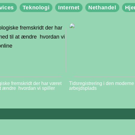
vices
Teknologi
Internet
Nethandel
Hj
iske fremskridt der har været
Tidsregistrering i den moderne
at ændre hvordan vi spiller
arbejdsplads