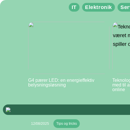
IT
Elektronik
Ser
G4 pærer LED: en energieffektiv
Teknolog
belysningsløsning
med til 
online
12/08/2025
Tips og tricks